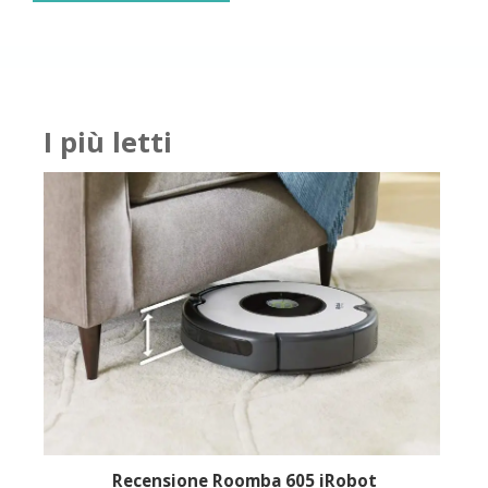
I più letti
Giu
Recensione Roomba 605 iRobot
Rec